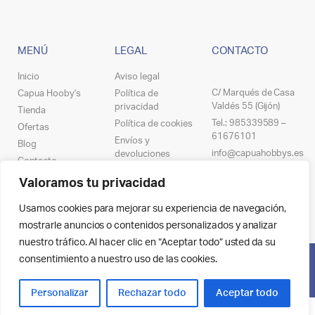
MENÚ
LEGAL
CONTACTO
Inicio
Aviso legal
C/ Marqués de Casa
Capua Hooby's
Política de
Valdés 55 (Gijón)
privacidad
Tienda
Tel.: 985339589 –
Política de cookies
Ofertas
61676101
Envíos y
Blog
info@capuahobbys.es
devoluciones
Contacto
Declaración de
Valoramos tu privacidad
accesibilidad
Mapa del sitio
Usamos cookies para mejorar su experiencia de navegación,
mostrarle anuncios o contenidos personalizados y analizar
nuestro tráfico. Al hacer clic en “Aceptar todo” usted da su
Posicionamiento web en Asturias
consentimiento a nuestro uso de las cookies.
Personalizar
Rechazar todo
Aceptar todo