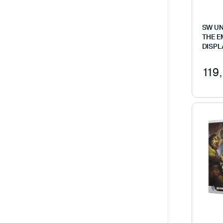
SW UN
THE E
DISPLA
119