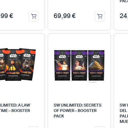
PAC
,99
€
69,99
€
24
LIMITED: A LAW
SW UNLIMITED: SECRETS
SW 
TIME – BOOSTER
OF POWER – BOOSTER
DEL
PACK
PAL
MUE