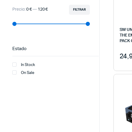
Precio:
0 €
—
120 €
FILTRAR
SW UN
THE E
PACK 
Estado
24,
In Stock
On Sale