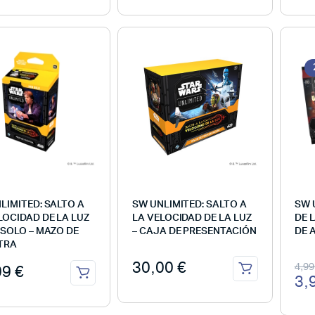
LIMITED: SALTO A
SW UNLIMITED: SALTO A
SW 
LOCIDAD DE LA LUZ
LA VELOCIDAD DE LA LUZ
DE 
 SOLO – MAZO DE
– CAJA DE PRESENTACIÓN
DE 
TRA
30,00
€
4,9
99
€
3,