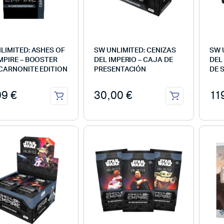
LIMITED: ASHES OF
SW UNLIMITED: CENIZAS
SW 
MPIRE – BOOSTER
DEL IMPERIO – CAJA DE
DEL
CARNONITE EDITION
PRESENTACIÓN
DE S
99
€
30,00
€
11