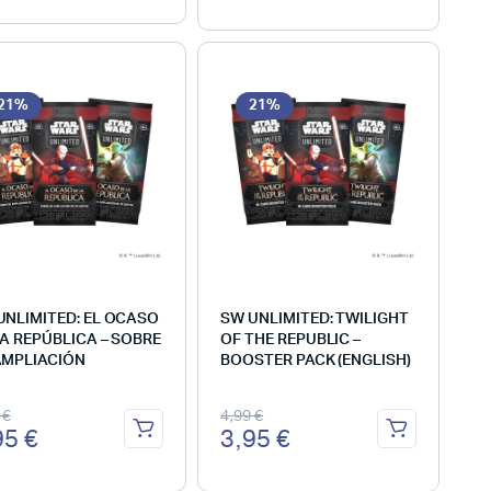
21%
21%
UNLIMITED: EL OCASO
SW UNLIMITED: TWILIGHT
LA REPÚBLICA – SOBRE
OF THE REPUBLIC –
AMPLIACIÓN
BOOSTER PACK (ENGLISH)
9
€
4,99
€
95
€
3,95
€