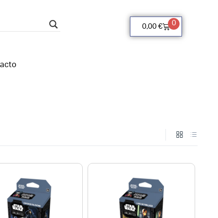
0
0,00
€
acto